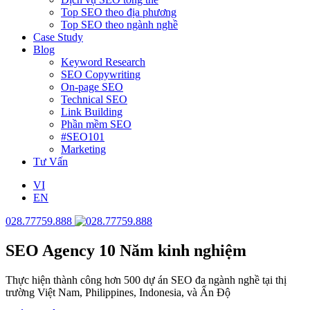
Top SEO theo địa phương
Top SEO theo ngành nghề
Case Study
Blog
Keyword Research
SEO Copywriting
On-page SEO
Technical SEO
Link Building
Phần mềm SEO
#SEO101
Marketing
Tư Vấn
VI
EN
028.77759.888
SEO Agency
10 Năm kinh nghiệm
Thực hiện thành công hơn 500 dự án SEO đa ngành nghề tại thị
trường Việt Nam, Philippines, Indonesia, và Ấn Độ