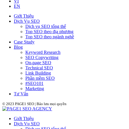
VI
EN
Giới Thiệu
Dịch Vụ SEO
Dịch vụ SEO tổng thể
Top SEO theo địa phương
Top SEO theo ngành nghề
Case Study
Blog
Keyword Research
SEO Copywriting
On-page SEO
Technical SEO
Link Building
Phần mềm SEO
#SEO101
Marketing
Tư Vấn
© 2023 PAGE1 SEO | Bảo lưu mọi quyền
Giới Thiệu
Dịch Vụ SEO
Dịch vụ SEO tổng thể