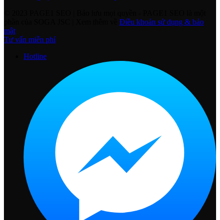
© 2023 PAGE1 SEO | Bảo lưu mọi quyền
- PAGE1 SEO là một
phần của SOGA JSC | Xem thêm về
Điều khoản sử dụng & bảo
mật
Tư vấn miễn phí
Hotline