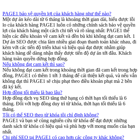
PAGE1 bảo vệ quyền lợi của khách hàng như thế nào?
Một dự án kéo dài từ 6 tháng là khoảng thời gian dài, hiểu được lỗi
lo của khách hàng PAGE1 luôn có những chính sách bảo vệ quyền
lợi của khách hàng một cách chi tiết và rõ ràng nhất: PAGE1 thể
hiện các điều khoản về cam kết và đền bù khi không đạt cam kết. 1
Dự án SEO được chia làm nhiều giai đoạn thanh toán khác nhau, đi
kèm với các tiến độ triển khai và hiệu quả đạt được nhằm giúp
khách hàng dễ dàng nhận thấy được tiến độ dự án tới đâu. Khách
hàng toàn quyền dừng hợp đồng.
Nếu không đạt cam kết thì sao?
Nếu không đạt cam kết trong khoảng thời gian đã cam kết trong hợp
đồng, PAGE1 có thêm 1 tới 3 tháng để cải thiện kết quả, và nếu vẫn
không đạt thì PAGE1 sẽ chịu phạt theo điều khoản phạt mà 2 bên
đã ký kết.
Hợp đồng tối thiểu là bao lâu?
Hợp đồng dịch vụ SEO tăng thứ hạng có thời hạn tối thiểu là 6
tháng. Đối với hợp đồng duy trì từ khóa, thời hạn tối thiểu là 6
tháng.
Tôi có thể SEO theo từ khóa tôi chỉ định không?
PAGE1 và bạn sẽ cùng nghiên cứu từ khóa để đạt được những
danh sách từ khóa có hiệu quả và phù hợp với mong muốn của bạn
nhất.
Chi phí SEO tại PAGE1 có cao hơn các công ty khác không?