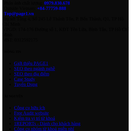
Phản ánh chất lượng:
0979.830.678
Outside Vietnam:
+84-77759-888
Top@page1.vn
Trụ sở: Tầng 4, Số 245 Lê Thánh Tôn, P. Bến Thành, Q1, TP Hồ
Chí Minh
VPGD: 174-176 Đường số 1, KĐT Tên Lửa, Bình Tân, TP Hồ Chí
Minh
MST: 0312592175
THÔNG TIN
Giới thiệu PAGE1
SEO theo ngành nghề
SEO theo địa điểm
Case Study
Tuyển Dụng
TÀI NGUYÊN
Công cụ hữu ích
Free Audit website
Kiểm tra vị trí từ khoá
1REPORTs - Dành cho khách hàng
Công cụ nhóm từ khoá miễn phí