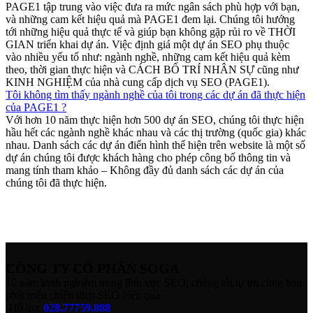
PAGE1 tập trung vào việc đưa ra mức ngân sách phù hợp với bạn,
và những cam kết hiệu quả mà PAGE1 đem lại. Chúng tôi hướng
tới những hiệu quả thực tế và giúp bạn không gặp rủi ro về THỜI
GIAN triển khai dự án. Việc định giá một dự án SEO phụ thuộc
vào nhiều yếu tố như: ngành nghề, những cam kết hiệu quả kèm
theo, thời gian thực hiện và CÁCH BỐ TRÍ NHÂN SỰ cũng như
KINH NGHIỆM của nhà cung cấp dịch vụ SEO (PAGE1).
Tôi không tìm thấy ngành nghề của tôi trong các dự án đã thực hiện
của PAGE1 ?
Với hơn 10 năm thực hiện hơn 500 dự án SEO, chúng tôi thực hiện
hầu hết các ngành nghề khác nhau và các thị trường (quốc gia) khác
nhau. Danh sách các dự án điển hình thể hiện trên website là một số
dự án chúng tôi được khách hàng cho phép công bố thông tin và
mang tính tham khảo – Không đầy đủ danh sách các dự án của
chúng tôi đã thực hiện.
CÔNG TY CỔ PHẦN SOGA
10 năm kinh nghiệm trong lĩnh vực SEO, chúng tôi tự tin cùng bạn
phát triển chiến dịch SEO hiệu quả.
Hỗ trợ:
028.77759.888