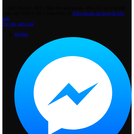
© 2023 PAGE1 SEO | Bảo lưu mọi quyền
- PAGE1 SEO là một
phần của SOGA JSC | Xem thêm về
Điều khoản sử dụng & bảo
mật
Tư vấn miễn phí
Hotline