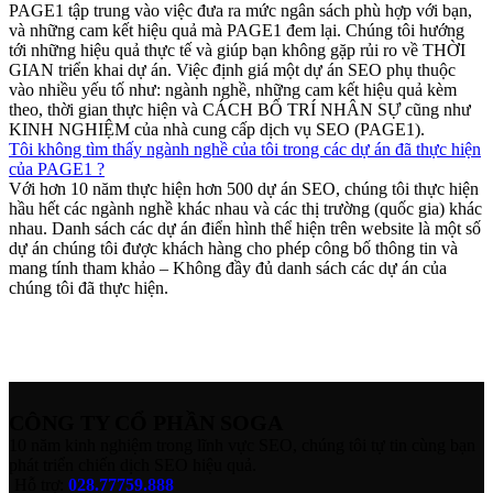
PAGE1 tập trung vào việc đưa ra mức ngân sách phù hợp với bạn,
và những cam kết hiệu quả mà PAGE1 đem lại. Chúng tôi hướng
tới những hiệu quả thực tế và giúp bạn không gặp rủi ro về THỜI
GIAN triển khai dự án. Việc định giá một dự án SEO phụ thuộc
vào nhiều yếu tố như: ngành nghề, những cam kết hiệu quả kèm
theo, thời gian thực hiện và CÁCH BỐ TRÍ NHÂN SỰ cũng như
KINH NGHIỆM của nhà cung cấp dịch vụ SEO (PAGE1).
Tôi không tìm thấy ngành nghề của tôi trong các dự án đã thực hiện
của PAGE1 ?
Với hơn 10 năm thực hiện hơn 500 dự án SEO, chúng tôi thực hiện
hầu hết các ngành nghề khác nhau và các thị trường (quốc gia) khác
nhau. Danh sách các dự án điển hình thể hiện trên website là một số
dự án chúng tôi được khách hàng cho phép công bố thông tin và
mang tính tham khảo – Không đầy đủ danh sách các dự án của
chúng tôi đã thực hiện.
CÔNG TY CỔ PHẦN SOGA
10 năm kinh nghiệm trong lĩnh vực SEO, chúng tôi tự tin cùng bạn
phát triển chiến dịch SEO hiệu quả.
Hỗ trợ:
028.77759.888