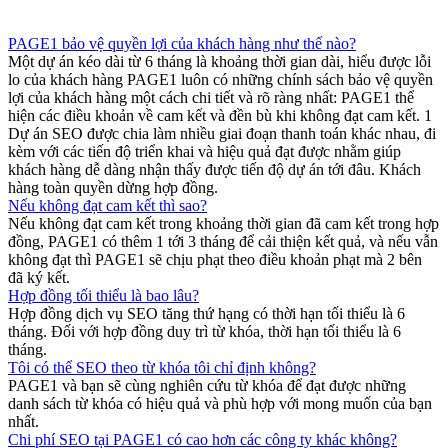
PAGE1 bảo vệ quyền lợi của khách hàng như thế nào?
Một dự án kéo dài từ 6 tháng là khoảng thời gian dài, hiểu được lỗi
lo của khách hàng PAGE1 luôn có những chính sách bảo vệ quyền
lợi của khách hàng một cách chi tiết và rõ ràng nhất: PAGE1 thể
hiện các điều khoản về cam kết và đền bù khi không đạt cam kết. 1
Dự án SEO được chia làm nhiều giai đoạn thanh toán khác nhau, đi
kèm với các tiến độ triển khai và hiệu quả đạt được nhằm giúp
khách hàng dễ dàng nhận thấy được tiến độ dự án tới đâu. Khách
hàng toàn quyền dừng hợp đồng.
Nếu không đạt cam kết thì sao?
Nếu không đạt cam kết trong khoảng thời gian đã cam kết trong hợp
đồng, PAGE1 có thêm 1 tới 3 tháng để cải thiện kết quả, và nếu vẫn
không đạt thì PAGE1 sẽ chịu phạt theo điều khoản phạt mà 2 bên
đã ký kết.
Hợp đồng tối thiểu là bao lâu?
Hợp đồng dịch vụ SEO tăng thứ hạng có thời hạn tối thiểu là 6
tháng. Đối với hợp đồng duy trì từ khóa, thời hạn tối thiểu là 6
tháng.
Tôi có thể SEO theo từ khóa tôi chỉ định không?
PAGE1 và bạn sẽ cùng nghiên cứu từ khóa để đạt được những
danh sách từ khóa có hiệu quả và phù hợp với mong muốn của bạn
nhất.
Chi phí SEO tại PAGE1 có cao hơn các công ty khác không?