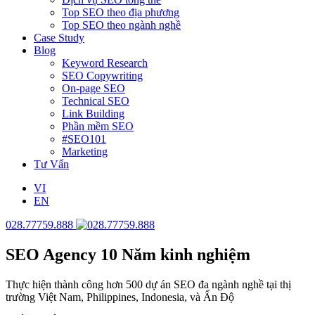
Top SEO theo địa phương
Top SEO theo ngành nghề
Case Study
Blog
Keyword Research
SEO Copywriting
On-page SEO
Technical SEO
Link Building
Phần mềm SEO
#SEO101
Marketing
Tư Vấn
VI
EN
028.77759.888
SEO Agency
10 Năm kinh nghiệm
Thực hiện thành công hơn 500 dự án SEO đa ngành nghề tại thị
trường Việt Nam, Philippines, Indonesia, và Ấn Độ