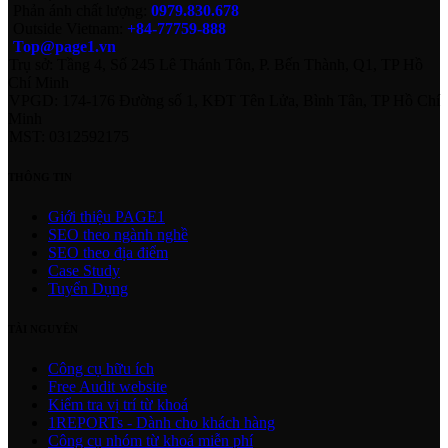
Phản ánh chất lượng:
0979.830.678
Outside Vietnam:
+84-77759-888
Top@page1.vn
Trụ sở: Tầng 4, Số 245 Lê Thánh Tôn, P. Bến Thành, Q1, TP Hồ
Chí Minh
VPGD: 174-176 Đường số 1, KĐT Tên Lửa, Bình Tân, TP Hồ Chí
Minh
MST: 0312592175
THÔNG TIN
Giới thiệu PAGE1
SEO theo ngành nghề
SEO theo địa điểm
Case Study
Tuyển Dụng
TÀI NGUYÊN
Công cụ hữu ích
Free Audit website
Kiểm tra vị trí từ khoá
1REPORTs - Dành cho khách hàng
Công cụ nhóm từ khoá miễn phí