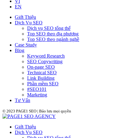
VI
EN
Giới Thiệu
Dịch Vụ SEO
Dịch vụ SEO tổng thể
Top SEO theo địa phương
Top SEO theo ngành nghề
Case Study
Blog
Keyword Research
SEO Copywriting
On-page SEO
Technical SEO
Link Building
Phần mềm SEO
#SEO101
Marketing
Tư Vấn
© 2023 PAGE1 SEO | Bảo lưu mọi quyền
Giới Thiệu
Dịch Vụ SEO
Dịch vụ SEO tổng thể