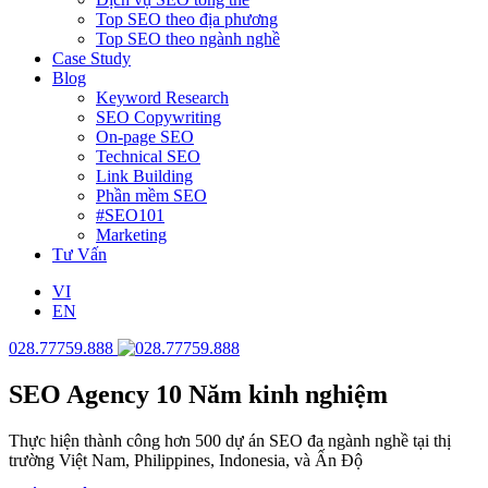
Top SEO theo địa phương
Top SEO theo ngành nghề
Case Study
Blog
Keyword Research
SEO Copywriting
On-page SEO
Technical SEO
Link Building
Phần mềm SEO
#SEO101
Marketing
Tư Vấn
VI
EN
028.77759.888
SEO Agency
10 Năm kinh nghiệm
Thực hiện thành công hơn 500 dự án SEO đa ngành nghề tại thị
trường Việt Nam, Philippines, Indonesia, và Ấn Độ