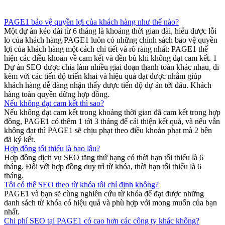
PAGE1 bảo vệ quyền lợi của khách hàng như thế nào?
Một dự án kéo dài từ 6 tháng là khoảng thời gian dài, hiểu được lỗi
lo của khách hàng PAGE1 luôn có những chính sách bảo vệ quyền
lợi của khách hàng một cách chi tiết và rõ ràng nhất: PAGE1 thể
hiện các điều khoản về cam kết và đền bù khi không đạt cam kết. 1
Dự án SEO được chia làm nhiều giai đoạn thanh toán khác nhau, đi
kèm với các tiến độ triển khai và hiệu quả đạt được nhằm giúp
khách hàng dễ dàng nhận thấy được tiến độ dự án tới đâu. Khách
hàng toàn quyền dừng hợp đồng.
Nếu không đạt cam kết thì sao?
Nếu không đạt cam kết trong khoảng thời gian đã cam kết trong hợp
đồng, PAGE1 có thêm 1 tới 3 tháng để cải thiện kết quả, và nếu vẫn
không đạt thì PAGE1 sẽ chịu phạt theo điều khoản phạt mà 2 bên
đã ký kết.
Hợp đồng tối thiểu là bao lâu?
Hợp đồng dịch vụ SEO tăng thứ hạng có thời hạn tối thiểu là 6
tháng. Đối với hợp đồng duy trì từ khóa, thời hạn tối thiểu là 6
tháng.
Tôi có thể SEO theo từ khóa tôi chỉ định không?
PAGE1 và bạn sẽ cùng nghiên cứu từ khóa để đạt được những
danh sách từ khóa có hiệu quả và phù hợp với mong muốn của bạn
nhất.
Chi phí SEO tại PAGE1 có cao hơn các công ty khác không?