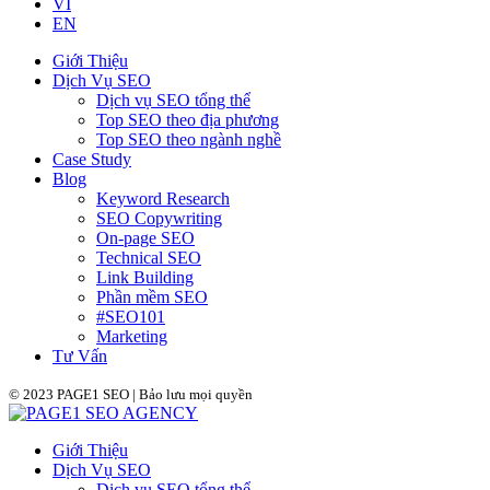
VI
EN
Giới Thiệu
Dịch Vụ SEO
Dịch vụ SEO tổng thể
Top SEO theo địa phương
Top SEO theo ngành nghề
Case Study
Blog
Keyword Research
SEO Copywriting
On-page SEO
Technical SEO
Link Building
Phần mềm SEO
#SEO101
Marketing
Tư Vấn
© 2023 PAGE1 SEO | Bảo lưu mọi quyền
Giới Thiệu
Dịch Vụ SEO
Dịch vụ SEO tổng thể