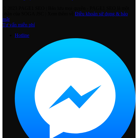
© 2023 PAGE1 SEO | Bảo lưu mọi quyền
- PAGE1 SEO là một
phần của SOGA JSC | Xem thêm về
Điều khoản sử dụng & bảo
mật
Tư vấn miễn phí
Hotline