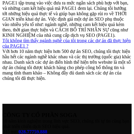
PAGE1 tập trung vào việc đưa ra mức ngân sách phù hợp với bạn,
và những cam kết hiệu quả mà PAGE1 đem lại. Chúng tôi hướng
tới những hiệu quả thực tế và giúp bạn không gặp rủi ro về THỜI
GIAN triển khai dự án. Việc định giá một dự án SEO phụ thuộc
vào nhiều yếu tố như: ngành nghề, những cam kết hiệu quả kèm
theo, thời gian thực hiện và CÁCH BỐ TRÍ NHÂN SỰ cũng như
KINH NGHIỆM của nhà cung cấp dịch vụ SEO (PAGE1).
Tôi không tìm thấy ngành nghề của tôi trong các dự án đã thực hiện
của PAGE1 ?
Với hơn 10 năm thực hiện hơn 500 dự án SEO, chúng tôi thực hiện
hầu hết các ngành nghề khác nhau và các thị trường (quốc gia) khác
nhau. Danh sách các dự án điển hình thể hiện trên website là một số
dự án chúng tôi được khách hàng cho phép công bố thông tin và
mang tính tham khảo – Không đầy đủ danh sách các dự án của
chúng tôi đã thực hiện.
CÔNG TY CỔ PHẦN SOGA
10 năm kinh nghiệm trong lĩnh vực SEO, chúng tôi tự tin cùng bạn
phát triển chiến dịch SEO hiệu quả.
Hỗ trợ:
028.77759.888