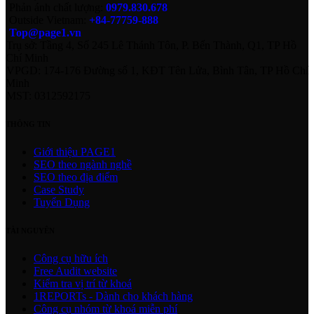
Phản ánh chất lượng:
0979.830.678
Outside Vietnam:
+84-77759-888
Top@page1.vn
Trụ sở: Tầng 4, Số 245 Lê Thánh Tôn, P. Bến Thành, Q1, TP Hồ
Chí Minh
VPGD: 174-176 Đường số 1, KĐT Tên Lửa, Bình Tân, TP Hồ Chí
Minh
MST: 0312592175
THÔNG TIN
Giới thiệu PAGE1
SEO theo ngành nghề
SEO theo địa điểm
Case Study
Tuyển Dụng
TÀI NGUYÊN
Công cụ hữu ích
Free Audit website
Kiểm tra vị trí từ khoá
1REPORTs - Dành cho khách hàng
Công cụ nhóm từ khoá miễn phí