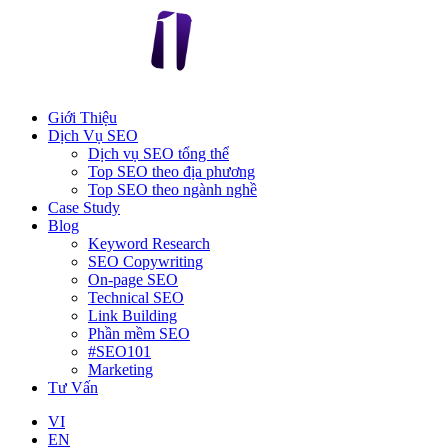
Giới Thiệu
Dịch Vụ SEO
Dịch vụ SEO tổng thể
Top SEO theo địa phương
Top SEO theo ngành nghề
Case Study
Blog
Keyword Research
SEO Copywriting
On-page SEO
Technical SEO
Link Building
Phần mềm SEO
#SEO101
Marketing
Tư Vấn
VI
EN