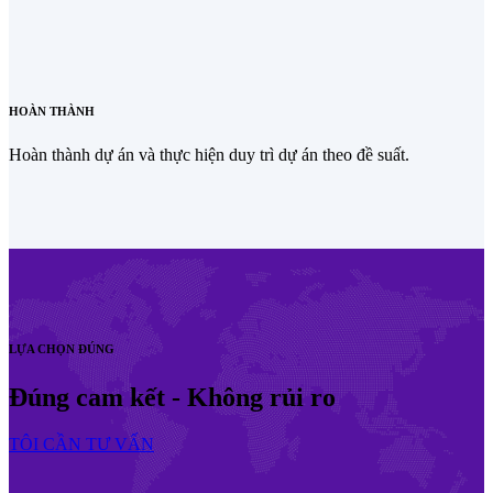
HOÀN THÀNH
Hoàn thành dự án và thực hiện duy trì dự án theo đề suất.
LỰA CHỌN ĐÚNG
Đúng cam kết - Không rủi ro
TÔI CẦN TƯ VẤN