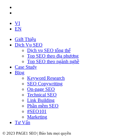
VI
EN
Giới Thiệu
Dịch Vụ SEO
Dịch vụ SEO tổng thể
Top SEO theo địa phương
Top SEO theo ngành nghề
Case Study
Blog
Keyword Research
SEO Copywriting
On-page SEO
Technical SEO
Link Building
Phần mềm SEO
#SEO101
Marketing
Tư Vấn
© 2023 PAGE1 SEO | Bảo lưu mọi quyền