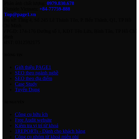
Phản ánh chất lượng:
0979.830.678
Outside Vietnam:
+84-77759-888
Top@page1.vn
Trụ sở: Tầng 4, Số 245 Lê Thánh Tôn, P. Bến Thành, Q1, TP Hồ
Chí Minh
VPGD: 174-176 Đường số 1, KĐT Tên Lửa, Bình Tân, TP Hồ Chí
Minh
MST: 0312592175
THÔNG TIN
Giới thiệu PAGE1
SEO theo ngành nghề
SEO theo địa điểm
Case Study
Tuyển Dụng
TÀI NGUYÊN
Công cụ hữu ích
Free Audit website
Kiểm tra vị trí từ khoá
1REPORTs - Dành cho khách hàng
Công cụ nhóm từ khoá miễn phí