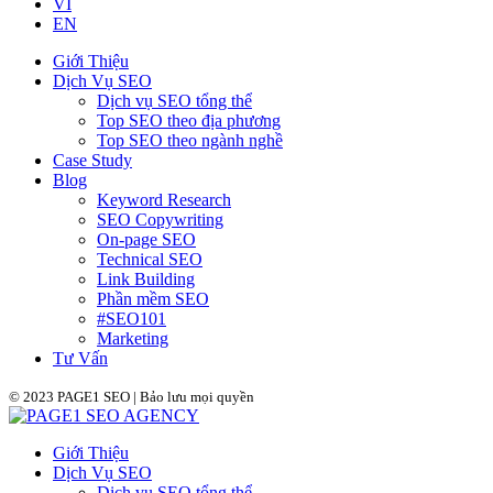
VI
EN
Giới Thiệu
Dịch Vụ SEO
Dịch vụ SEO tổng thể
Top SEO theo địa phương
Top SEO theo ngành nghề
Case Study
Blog
Keyword Research
SEO Copywriting
On-page SEO
Technical SEO
Link Building
Phần mềm SEO
#SEO101
Marketing
Tư Vấn
© 2023 PAGE1 SEO | Bảo lưu mọi quyền
Giới Thiệu
Dịch Vụ SEO
Dịch vụ SEO tổng thể