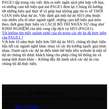
PAGE1 tập trung vào việc đưa ra mức ngân sách phù hợp với bạn,
và những cam kết hiệu quả mà PAGE1 đem lại. Chúng tôi hướng
tới những hiệu quả thực tế và giúp bạn không gặp rủi ro về THỜI
GIAN triển khai dự án. Việc định giá một dự án SEO phụ thuộc
vào nhiều yếu tố như: ngành nghề, những cam kết hiệu quả kèm
theo, thời gian thực hiện và CÁCH BỐ TRÍ NHÂN SỰ cũng như
KINH NGHIỆM của nhà cung cấp dịch vụ SEO (PAGE1).
Tôi không tìm thấy ngành nghề của tôi trong các dự án đã thực hiện
của PAGE1 ?
Với hơn 10 năm thực hiện hơn 500 dự án SEO, chúng tôi thực hiện
hầu hết các ngành nghề khác nhau và các thị trường (quốc gia) khác
nhau. Danh sách các dự án điển hình thể hiện trên website là một số
dự án chúng tôi được khách hàng cho phép công bố thông tin và
mang tính tham khảo – Không đầy đủ danh sách các dự án của
chúng tôi đã thực hiện.
CÔNG TY CỔ PHẦN SOGA
10 năm kinh nghiệm trong lĩnh vực SEO, chúng tôi tự tin cùng bạn
phát triển chiến dịch SEO hiệu quả.
Hỗ trợ:
028.77759.888