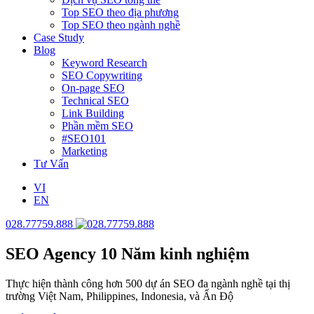
Top SEO theo địa phương
Top SEO theo ngành nghề
Case Study
Blog
Keyword Research
SEO Copywriting
On-page SEO
Technical SEO
Link Building
Phần mềm SEO
#SEO101
Marketing
Tư Vấn
VI
EN
028.77759.888
SEO Agency
10 Năm kinh nghiệm
Thực hiện thành công hơn 500 dự án SEO đa ngành nghề tại thị
trường Việt Nam, Philippines, Indonesia, và Ấn Độ