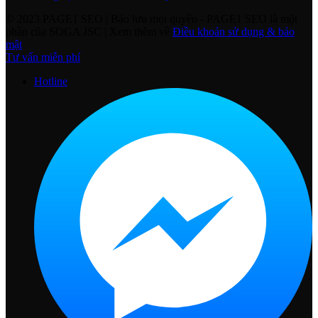
© 2023 PAGE1 SEO | Bảo lưu mọi quyền
- PAGE1 SEO là một
phần của SOGA JSC | Xem thêm về
Điều khoản sử dụng & bảo
mật
Tư vấn miễn phí
Hotline