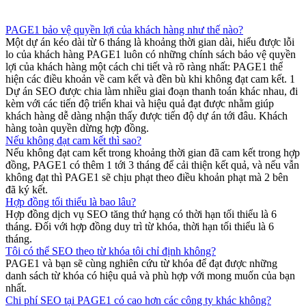
PAGE1 bảo vệ quyền lợi của khách hàng như thế nào?
Một dự án kéo dài từ 6 tháng là khoảng thời gian dài, hiểu được lỗi
lo của khách hàng PAGE1 luôn có những chính sách bảo vệ quyền
lợi của khách hàng một cách chi tiết và rõ ràng nhất: PAGE1 thể
hiện các điều khoản về cam kết và đền bù khi không đạt cam kết. 1
Dự án SEO được chia làm nhiều giai đoạn thanh toán khác nhau, đi
kèm với các tiến độ triển khai và hiệu quả đạt được nhằm giúp
khách hàng dễ dàng nhận thấy được tiến độ dự án tới đâu. Khách
hàng toàn quyền dừng hợp đồng.
Nếu không đạt cam kết thì sao?
Nếu không đạt cam kết trong khoảng thời gian đã cam kết trong hợp
đồng, PAGE1 có thêm 1 tới 3 tháng để cải thiện kết quả, và nếu vẫn
không đạt thì PAGE1 sẽ chịu phạt theo điều khoản phạt mà 2 bên
đã ký kết.
Hợp đồng tối thiểu là bao lâu?
Hợp đồng dịch vụ SEO tăng thứ hạng có thời hạn tối thiểu là 6
tháng. Đối với hợp đồng duy trì từ khóa, thời hạn tối thiểu là 6
tháng.
Tôi có thể SEO theo từ khóa tôi chỉ định không?
PAGE1 và bạn sẽ cùng nghiên cứu từ khóa để đạt được những
danh sách từ khóa có hiệu quả và phù hợp với mong muốn của bạn
nhất.
Chi phí SEO tại PAGE1 có cao hơn các công ty khác không?