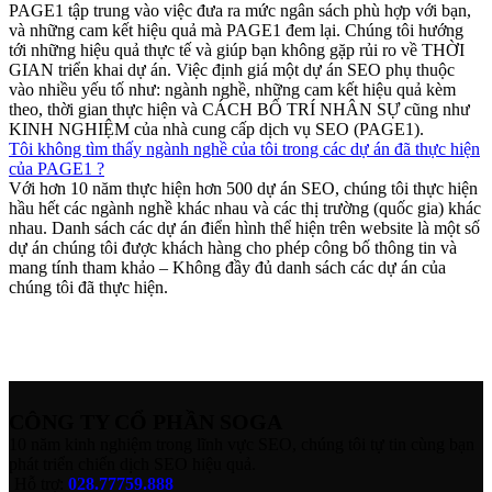
PAGE1 tập trung vào việc đưa ra mức ngân sách phù hợp với bạn,
và những cam kết hiệu quả mà PAGE1 đem lại. Chúng tôi hướng
tới những hiệu quả thực tế và giúp bạn không gặp rủi ro về THỜI
GIAN triển khai dự án. Việc định giá một dự án SEO phụ thuộc
vào nhiều yếu tố như: ngành nghề, những cam kết hiệu quả kèm
theo, thời gian thực hiện và CÁCH BỐ TRÍ NHÂN SỰ cũng như
KINH NGHIỆM của nhà cung cấp dịch vụ SEO (PAGE1).
Tôi không tìm thấy ngành nghề của tôi trong các dự án đã thực hiện
của PAGE1 ?
Với hơn 10 năm thực hiện hơn 500 dự án SEO, chúng tôi thực hiện
hầu hết các ngành nghề khác nhau và các thị trường (quốc gia) khác
nhau. Danh sách các dự án điển hình thể hiện trên website là một số
dự án chúng tôi được khách hàng cho phép công bố thông tin và
mang tính tham khảo – Không đầy đủ danh sách các dự án của
chúng tôi đã thực hiện.
CÔNG TY CỔ PHẦN SOGA
10 năm kinh nghiệm trong lĩnh vực SEO, chúng tôi tự tin cùng bạn
phát triển chiến dịch SEO hiệu quả.
Hỗ trợ:
028.77759.888