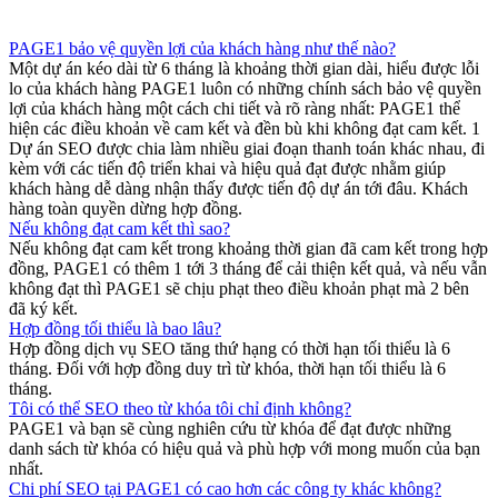
PAGE1 bảo vệ quyền lợi của khách hàng như thế nào?
Một dự án kéo dài từ 6 tháng là khoảng thời gian dài, hiểu được lỗi
lo của khách hàng PAGE1 luôn có những chính sách bảo vệ quyền
lợi của khách hàng một cách chi tiết và rõ ràng nhất: PAGE1 thể
hiện các điều khoản về cam kết và đền bù khi không đạt cam kết. 1
Dự án SEO được chia làm nhiều giai đoạn thanh toán khác nhau, đi
kèm với các tiến độ triển khai và hiệu quả đạt được nhằm giúp
khách hàng dễ dàng nhận thấy được tiến độ dự án tới đâu. Khách
hàng toàn quyền dừng hợp đồng.
Nếu không đạt cam kết thì sao?
Nếu không đạt cam kết trong khoảng thời gian đã cam kết trong hợp
đồng, PAGE1 có thêm 1 tới 3 tháng để cải thiện kết quả, và nếu vẫn
không đạt thì PAGE1 sẽ chịu phạt theo điều khoản phạt mà 2 bên
đã ký kết.
Hợp đồng tối thiểu là bao lâu?
Hợp đồng dịch vụ SEO tăng thứ hạng có thời hạn tối thiểu là 6
tháng. Đối với hợp đồng duy trì từ khóa, thời hạn tối thiểu là 6
tháng.
Tôi có thể SEO theo từ khóa tôi chỉ định không?
PAGE1 và bạn sẽ cùng nghiên cứu từ khóa để đạt được những
danh sách từ khóa có hiệu quả và phù hợp với mong muốn của bạn
nhất.
Chi phí SEO tại PAGE1 có cao hơn các công ty khác không?