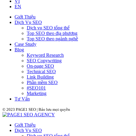
VI
EN
Giới Thiệu
Dịch Vụ SEO
Dịch vụ SEO tổng thể
Top SEO theo địa phương
Top SEO theo ngành nghề
Case Study
Blog
Keyword Research
SEO Copywriting
On-page SEO
Technical SEO
Link Building
Phần mềm SEO
#SEO101
Marketing
Tư Vấn
© 2023 PAGE1 SEO | Bảo lưu mọi quyền
Giới Thiệu
Dịch Vụ SEO
Dịch vụ SEO tổng thể