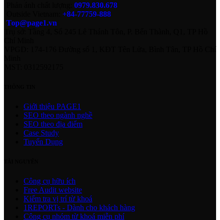
Phản ánh chất lượng:
0979.830.678
Outside Vietnam:
+84-77759-888
Top@page1.vn
Trụ sở: Tầng 4, Số 245 Lê Thánh Tôn, P. Bến Thành, Q1, TP Hồ
Chí Minh
VPGD: 174-176 Đường số 1, KĐT Tên Lửa, Bình Tân, TP Hồ Chí
Minh
MST: 0312592175
THÔNG TIN
Giới thiệu PAGE1
SEO theo ngành nghề
SEO theo địa điểm
Case Study
Tuyển Dụng
TÀI NGUYÊN
Công cụ hữu ích
Free Audit website
Kiểm tra vị trí từ khoá
1REPORTs - Dành cho khách hàng
Công cụ nhóm từ khoá miễn phí