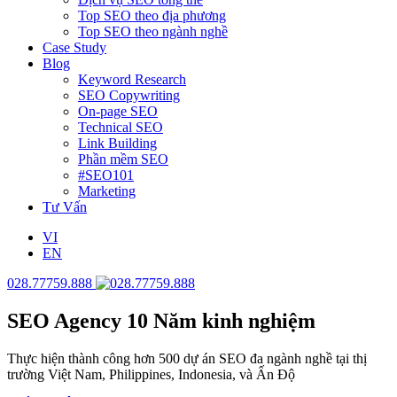
Top SEO theo địa phương
Top SEO theo ngành nghề
Case Study
Blog
Keyword Research
SEO Copywriting
On-page SEO
Technical SEO
Link Building
Phần mềm SEO
#SEO101
Marketing
Tư Vấn
VI
EN
028.77759.888
SEO Agency
10 Năm kinh nghiệm
Thực hiện thành công hơn 500 dự án SEO đa ngành nghề tại thị
trường Việt Nam, Philippines, Indonesia, và Ấn Độ