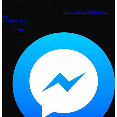
© 2023 PAGE1 SEO | Bảo lưu mọi quyền
- PAGE1 SEO là một
phần của SOGA JSC | Xem thêm về
Điều khoản sử dụng & bảo
mật
Tư vấn miễn phí
Hotline