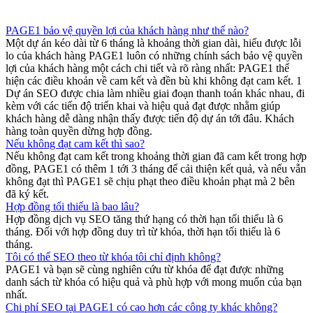
PAGE1 bảo vệ quyền lợi của khách hàng như thế nào?
Một dự án kéo dài từ 6 tháng là khoảng thời gian dài, hiểu được lỗi
lo của khách hàng PAGE1 luôn có những chính sách bảo vệ quyền
lợi của khách hàng một cách chi tiết và rõ ràng nhất: PAGE1 thể
hiện các điều khoản về cam kết và đền bù khi không đạt cam kết. 1
Dự án SEO được chia làm nhiều giai đoạn thanh toán khác nhau, đi
kèm với các tiến độ triển khai và hiệu quả đạt được nhằm giúp
khách hàng dễ dàng nhận thấy được tiến độ dự án tới đâu. Khách
hàng toàn quyền dừng hợp đồng.
Nếu không đạt cam kết thì sao?
Nếu không đạt cam kết trong khoảng thời gian đã cam kết trong hợp
đồng, PAGE1 có thêm 1 tới 3 tháng để cải thiện kết quả, và nếu vẫn
không đạt thì PAGE1 sẽ chịu phạt theo điều khoản phạt mà 2 bên
đã ký kết.
Hợp đồng tối thiểu là bao lâu?
Hợp đồng dịch vụ SEO tăng thứ hạng có thời hạn tối thiểu là 6
tháng. Đối với hợp đồng duy trì từ khóa, thời hạn tối thiểu là 6
tháng.
Tôi có thể SEO theo từ khóa tôi chỉ định không?
PAGE1 và bạn sẽ cùng nghiên cứu từ khóa để đạt được những
danh sách từ khóa có hiệu quả và phù hợp với mong muốn của bạn
nhất.
Chi phí SEO tại PAGE1 có cao hơn các công ty khác không?