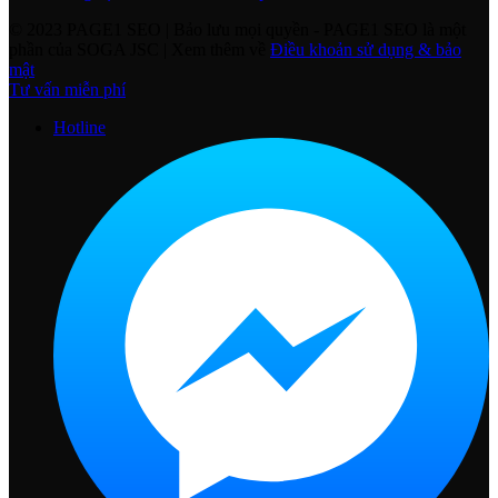
© 2023 PAGE1 SEO | Bảo lưu mọi quyền
- PAGE1 SEO là một
phần của SOGA JSC | Xem thêm về
Điều khoản sử dụng & bảo
mật
Tư vấn miễn phí
Hotline