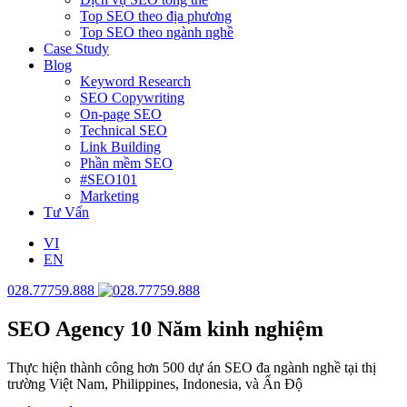
Top SEO theo địa phương
Top SEO theo ngành nghề
Case Study
Blog
Keyword Research
SEO Copywriting
On-page SEO
Technical SEO
Link Building
Phần mềm SEO
#SEO101
Marketing
Tư Vấn
VI
EN
028.77759.888
SEO Agency
10 Năm kinh nghiệm
Thực hiện thành công hơn 500 dự án SEO đa ngành nghề tại thị
trường Việt Nam, Philippines, Indonesia, và Ấn Độ