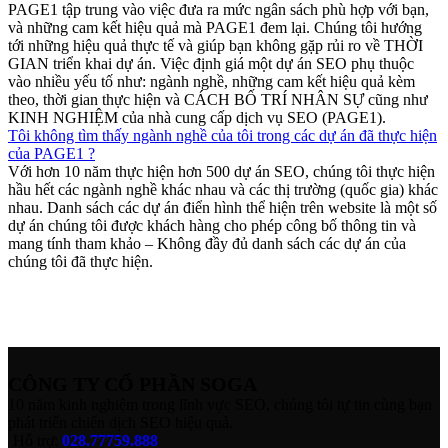
PAGE1 tập trung vào việc đưa ra mức ngân sách phù hợp với bạn,
và những cam kết hiệu quả mà PAGE1 đem lại. Chúng tôi hướng
tới những hiệu quả thực tế và giúp bạn không gặp rủi ro về THỜI
GIAN triển khai dự án. Việc định giá một dự án SEO phụ thuộc
vào nhiều yếu tố như: ngành nghề, những cam kết hiệu quả kèm
theo, thời gian thực hiện và CÁCH BỐ TRÍ NHÂN SỰ cũng như
KINH NGHIỆM của nhà cung cấp dịch vụ SEO (PAGE1).
Tôi không tìm thấy ngành nghề của tôi trong các dự án đã thực hiện
của PAGE1 ?
Với hơn 10 năm thực hiện hơn 500 dự án SEO, chúng tôi thực hiện
hầu hết các ngành nghề khác nhau và các thị trường (quốc gia) khác
nhau. Danh sách các dự án điển hình thể hiện trên website là một số
dự án chúng tôi được khách hàng cho phép công bố thông tin và
mang tính tham khảo – Không đầy đủ danh sách các dự án của
chúng tôi đã thực hiện.
CÔNG TY CỔ PHẦN SOGA
10 năm kinh nghiệm trong lĩnh vực SEO, chúng tôi tự tin cùng bạn
phát triển chiến dịch SEO hiệu quả.
Hỗ trợ:
028.77759.888