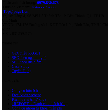
Phản ánh chất lượng:
0979.830.678
Outside Vietnam:
+84-77759-888
Top@page1.vn
Trụ sở: Tầng 4, Số 245 Lê Thánh Tôn, P. Bến Thành, Q1, TP Hồ
Chí Minh
VPGD: 174-176 Đường số 1, KĐT Tên Lửa, Bình Tân, TP Hồ Chí
Minh
MST: 0312592175
THÔNG TIN
Giới thiệu PAGE1
SEO theo ngành nghề
SEO theo địa điểm
Case Study
Tuyển Dụng
TÀI NGUYÊN
Công cụ hữu ích
Free Audit website
Kiểm tra vị trí từ khoá
1REPORTs - Dành cho khách hàng
Công cụ nhóm từ khoá miễn phí