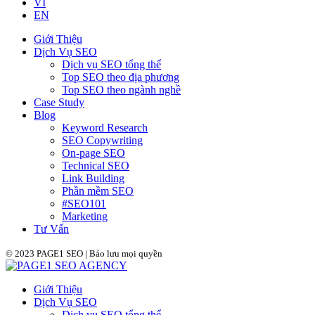
VI
EN
Giới Thiệu
Dịch Vụ SEO
Dịch vụ SEO tổng thể
Top SEO theo địa phương
Top SEO theo ngành nghề
Case Study
Blog
Keyword Research
SEO Copywriting
On-page SEO
Technical SEO
Link Building
Phần mềm SEO
#SEO101
Marketing
Tư Vấn
© 2023 PAGE1 SEO | Bảo lưu mọi quyền
Giới Thiệu
Dịch Vụ SEO
Dịch vụ SEO tổng thể