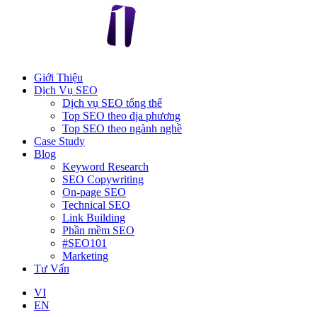
Giới Thiệu
Dịch Vụ SEO
Dịch vụ SEO tổng thể
Top SEO theo địa phương
Top SEO theo ngành nghề
Case Study
Blog
Keyword Research
SEO Copywriting
On-page SEO
Technical SEO
Link Building
Phần mềm SEO
#SEO101
Marketing
Tư Vấn
VI
EN