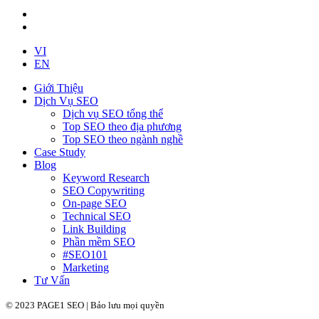
VI
EN
Giới Thiệu
Dịch Vụ SEO
Dịch vụ SEO tổng thể
Top SEO theo địa phương
Top SEO theo ngành nghề
Case Study
Blog
Keyword Research
SEO Copywriting
On-page SEO
Technical SEO
Link Building
Phần mềm SEO
#SEO101
Marketing
Tư Vấn
© 2023 PAGE1 SEO | Bảo lưu mọi quyền