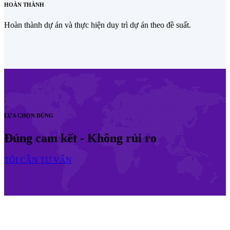
HOÀN THÀNH
Hoàn thành dự án và thực hiện duy trì dự án theo đề suất.
LỰA CHỌN ĐÚNG
Đúng cam kết - Không rủi ro
TÔI CẦN TƯ VẤN