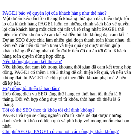
PAGE1 bảo vệ quyền lợi của khách hàng như thế nào?
Một dự án kéo dài từ 6 tháng là khoảng thời gian dài, hiểu được lỗi
lo của khách hàng PAGE1 luôn có những chính sách bảo vệ quyền
lợi của khách hàng một cách chi tiết và rõ ràng nhất: PAGE1 thể
hiện các điều khoản về cam kết và đền bù khi không đạt cam kết. 1
Dự án SEO được chia làm nhiều giai đoạn thanh toán khác nhau, đi
kèm với các tiến độ triển khai và hiệu quả đạt được nhằm giúp
khách hàng dễ dàng nhận thấy được tiến độ dự án tới đâu. Khách
hàng toàn quyền dừng hợp đồng.
Nếu không đạt cam kết thì sao?
Nếu không đạt cam kết trong khoảng thời gian đã cam kết trong hợp
đồng, PAGE1 có thêm 1 tới 3 tháng để cải thiện kết quả, và nếu vẫn
không đạt thì PAGE1 sẽ chịu phạt theo điều khoản phạt mà 2 bên
đã ký kết.
Hợp đồng tối thiểu là bao lâu?
Hợp đồng dịch vụ SEO tăng thứ hạng có thời hạn tối thiểu là 6
tháng. Đối với hợp đồng duy trì từ khóa, thời hạn tối thiểu là 6
tháng.
Tôi có thể SEO theo từ khóa tôi chỉ định không?
PAGE1 và bạn sẽ cùng nghiên cứu từ khóa để đạt được những
danh sách từ khóa có hiệu quả và phù hợp với mong muốn của bạn
nhất.
Chi phí SEO tại PAGE1 có cao hơn các công ty khác không?