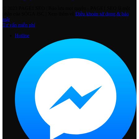
© 2023 PAGE1 SEO | Bảo lưu mọi quyền
- PAGE1 SEO là một
phần của SOGA JSC | Xem thêm về
Điều khoản sử dụng & bảo
mật
Tư vấn miễn phí
Hotline