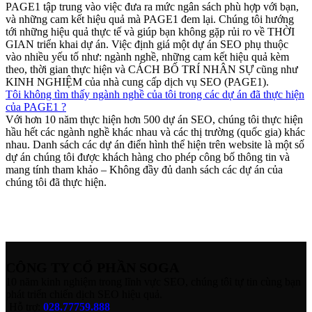
PAGE1 tập trung vào việc đưa ra mức ngân sách phù hợp với bạn,
và những cam kết hiệu quả mà PAGE1 đem lại. Chúng tôi hướng
tới những hiệu quả thực tế và giúp bạn không gặp rủi ro về THỜI
GIAN triển khai dự án. Việc định giá một dự án SEO phụ thuộc
vào nhiều yếu tố như: ngành nghề, những cam kết hiệu quả kèm
theo, thời gian thực hiện và CÁCH BỐ TRÍ NHÂN SỰ cũng như
KINH NGHIỆM của nhà cung cấp dịch vụ SEO (PAGE1).
Tôi không tìm thấy ngành nghề của tôi trong các dự án đã thực hiện
của PAGE1 ?
Với hơn 10 năm thực hiện hơn 500 dự án SEO, chúng tôi thực hiện
hầu hết các ngành nghề khác nhau và các thị trường (quốc gia) khác
nhau. Danh sách các dự án điển hình thể hiện trên website là một số
dự án chúng tôi được khách hàng cho phép công bố thông tin và
mang tính tham khảo – Không đầy đủ danh sách các dự án của
chúng tôi đã thực hiện.
CÔNG TY CỔ PHẦN SOGA
10 năm kinh nghiệm trong lĩnh vực SEO, chúng tôi tự tin cùng bạn
phát triển chiến dịch SEO hiệu quả.
Hỗ trợ:
028.77759.888