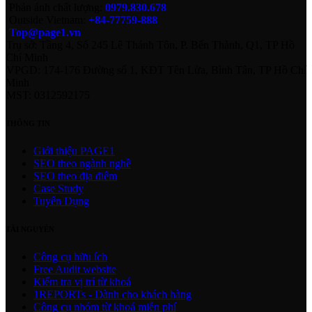
Phản ánh chất lượng:
0979.830.678
Outside Vietnam:
+84-77759-888
Top@page1.vn
Trụ sở: Tầng 4, Số 245 Lê Thánh Tôn, P. Bến Thành, Q1, TP Hồ
Chí Minh
VPGD: 174-176 Đường số 1, KĐT Tên Lửa, Bình Tân, TP Hồ Chí
Minh
MST: 0312592175
THÔNG TIN
Giới thiệu PAGE1
SEO theo ngành nghề
SEO theo địa điểm
Case Study
Tuyển Dụng
TÀI NGUYÊN
Công cụ hữu ích
Free Audit website
Kiểm tra vị trí từ khoá
1REPORTs - Dành cho khách hàng
Công cụ nhóm từ khoá miễn phí