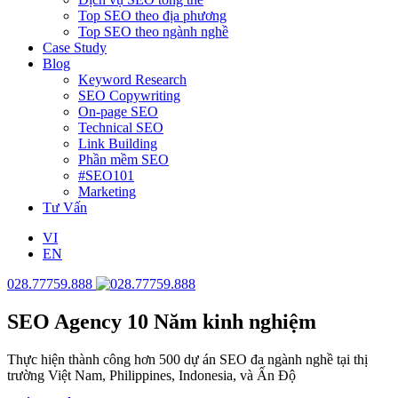
Top SEO theo địa phương
Top SEO theo ngành nghề
Case Study
Blog
Keyword Research
SEO Copywriting
On-page SEO
Technical SEO
Link Building
Phần mềm SEO
#SEO101
Marketing
Tư Vấn
VI
EN
028.77759.888
SEO Agency
10 Năm kinh nghiệm
Thực hiện thành công hơn 500 dự án SEO đa ngành nghề tại thị
trường Việt Nam, Philippines, Indonesia, và Ấn Độ