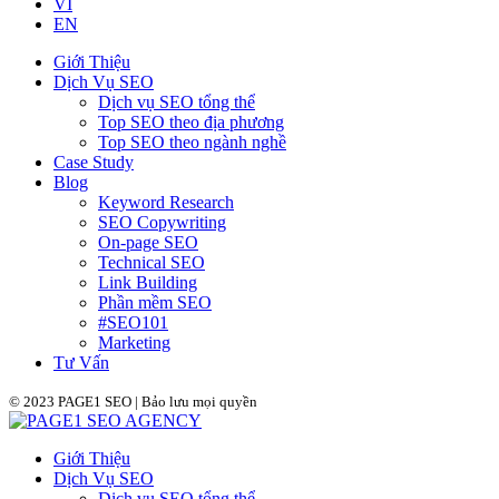
VI
EN
Giới Thiệu
Dịch Vụ SEO
Dịch vụ SEO tổng thể
Top SEO theo địa phương
Top SEO theo ngành nghề
Case Study
Blog
Keyword Research
SEO Copywriting
On-page SEO
Technical SEO
Link Building
Phần mềm SEO
#SEO101
Marketing
Tư Vấn
© 2023 PAGE1 SEO | Bảo lưu mọi quyền
Giới Thiệu
Dịch Vụ SEO
Dịch vụ SEO tổng thể